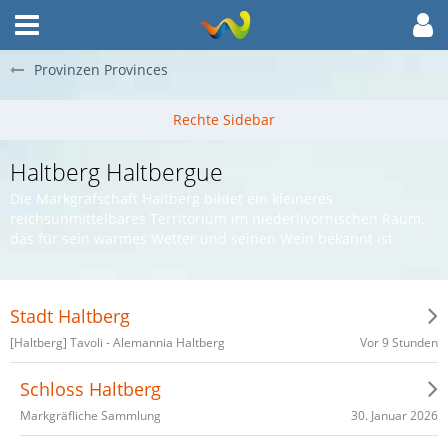
Provinzen Provinces
Haltberg Haltbergue
Die Markgrafschaft Haltberg bildet ein kleineres
reichsunmittelbares Territorium im niederlivornischen Raum,
das für sein warmes Wetter und seinen Wein bekannt ist.
Stadt Haltberg
Vor 9 Stunden
[Haltberg] Tavoli - Alemannia Haltberg
Schloss Haltberg
30. Januar 2026
Markgräfliche Sammlung