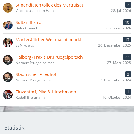
Stipendiatenkolleg des Marquisat
2
Vincentius in dem Haine
28. Juli 2026
Sultan Bistrot
10
Bülent Gönül
3. Februar 2026
Markgräflicher Weihnachtsmarkt
15
St Nikolaus
20. Dezember 2025
Halberg) Praxis Dr.Pruegelpeitsch
23
Norbert Pruegelpeitsch
27. März 2025
Städtischer Friedhof
2
Norbert Pruegelpeitsch
2. November 2024
Zinzentorf, Pike & Hirschmann
1
Rudolf Breitmann
16. Oktober 2024
Statistik