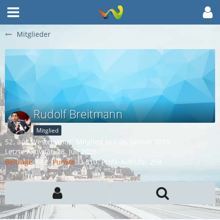
Mitglieder
Rudolf Breitmann
Mitglied
52
aus Westceymur
Mitglied seit 26. Januar 2015
Letzte Aktivität:
28. Juli 2026
Beiträge
562
Punkte
3.310
Profil-Aufrufe
258