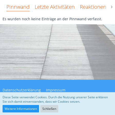
Pinnwand
Letzte Aktivitäten
Reaktionen
Ü
Es wurden noch keine Einträge an der Pinnwand verfasst.
Datenschutzerklärung
Impressum
Diese Seite verwendet Cookies. Durch die Nutzung unserer Seite erklären
Sie sich damit einverstanden, dass wir Cookies setzen.
Community-Software:
WoltLab Suite™ 5.4.32
Weitere Informationen
Schließen