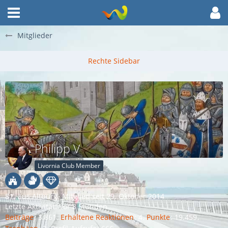
Mitglieder
Philipp V
Livornia Club Member
81
aus Altburg
Mitglied seit 29. Oktober 2014
Letzte Aktivität:
Vor 8 Stunden
Beiträge
3.861
Erhaltene Reaktionen
4
Punkte
19.459