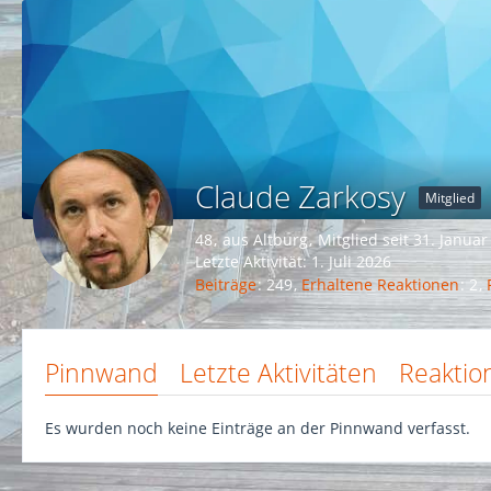
Claude Zarkosy
Mitglied
48
aus Altburg
Mitglied seit 31. Janua
Letzte Aktivität:
1. Juli 2026
Beiträge
249
Erhaltene Reaktionen
2
Pinnwand
Letzte Aktivitäten
Reaktio
Es wurden noch keine Einträge an der Pinnwand verfasst.