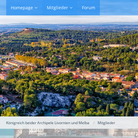
Homepage
Mitglieder
Forum
Königreich beider Archipele Livornien und Melba
Mitglieder