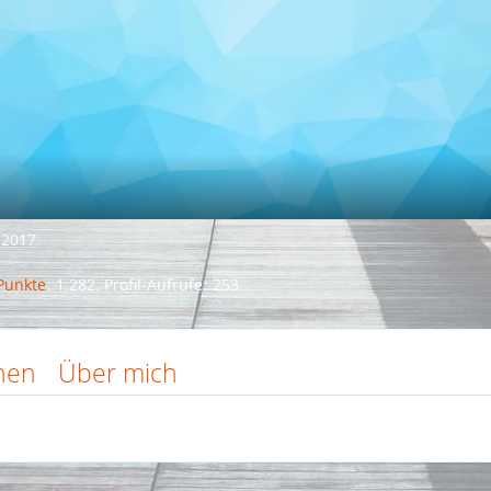
r 2017
Punkte
1.282
Profil-Aufrufe
253
nen
Über mich