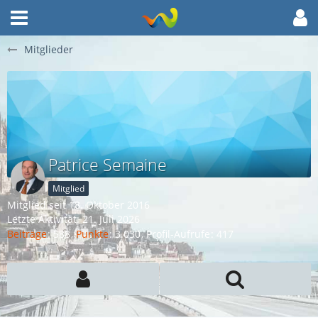
Mitglieder
Patrice Semaine
Mitglied
Mitglied seit 18. Oktober 2016
Letzte Aktivität:
21. Juli 2026
Beiträge
588
Punkte
3.030
Profil-Aufrufe
417