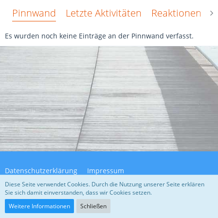
Pinnwand
Letzte Aktivitäten
Reaktionen
Ü
Es wurden noch keine Einträge an der Pinnwand verfasst.
Datenschutzerklärung
Impressum
Diese Seite verwendet Cookies. Durch die Nutzung unserer Seite erklären
Sie sich damit einverstanden, dass wir Cookies setzen.
Community-Software:
WoltLab Suite™ 5.4.32
Weitere Informationen
Schließen