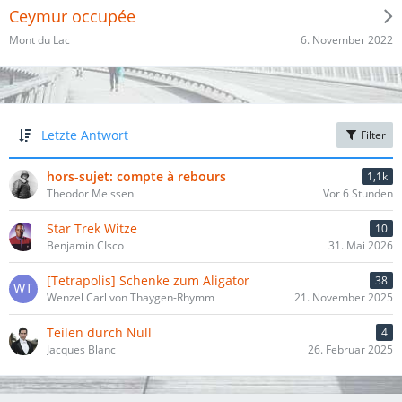
Ceymur occupée
6. November 2022
Mont du Lac
Letzte Antwort
Filter
hors-sujet: compte à rebours
1,1k
Theodor Meissen
Vor 6 Stunden
Star Trek Witze
10
Benjamin CIsco
31. Mai 2026
[Tetrapolis] Schenke zum Aligator
38
Wenzel Carl von Thaygen-Rhymm
21. November 2025
Teilen durch Null
4
Jacques Blanc
26. Februar 2025