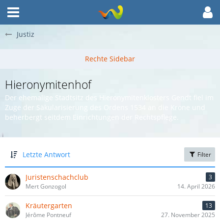
Justiz
Hieronymitenhof
Der ehemalige Stadtsitz des Hieronymitenklosters Gendt fiel im
Zuge der Säkularisierung des Ordens 1534 an die Krone und
beherbergt seitdem Einrichtungen der Rechtspflege.
Letzte Antwort
Filter
Juristenschachclub
3
Mert Gonzogol
14. April 2026
Kräutergarten
13
Jérôme Pontneuf
27. November 2025