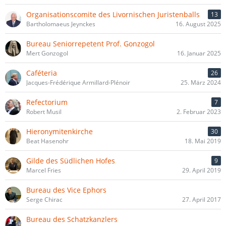
Organisationscomite des Livornischen Juristenballs
13
Bartholomaeus Jeynckes
16. August 2025
Bureau Seniorrepetent Prof. Gonzogol
Mert Gonzogol
16. Januar 2025
Caféteria
26
Jacques-Frédérique Armillard-Plénoir
25. März 2024
Refectorium
7
Robert Musil
2. Februar 2023
Hieronymitenkirche
30
Beat Hasenohr
18. Mai 2019
Gilde des Südlichen Hofes
9
Marcel Fries
29. April 2019
Bureau des Vice Ephors
Serge Chirac
27. April 2017
Bureau des Schatzkanzlers