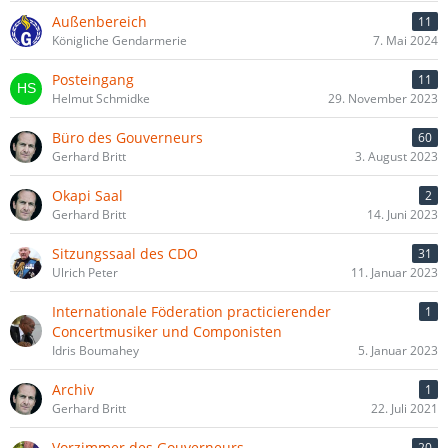
Außenbereich
11
Königliche Gendarmerie
7. Mai 2024
Posteingang
11
Helmut Schmidke
29. November 2023
Büro des Gouverneurs
60
Gerhard Britt
3. August 2023
Okapi Saal
2
Gerhard Britt
14. Juni 2023
Sitzungssaal des CDO
31
Ulrich Peter
11. Januar 2023
Internationale Föderation practicierender
1
Concertmusiker und Componisten
Idris Boumahey
5. Januar 2023
Archiv
1
Gerhard Britt
22. Juli 2021
Vorzimmer des Gouverneurs
20