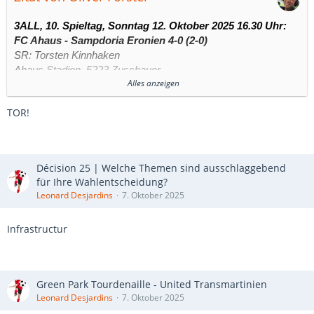
3ALL, 10. Spieltag, Sonntag 12. Oktober 2025 16.30 Uhr:
FC Ahaus - Sampdoria Eronien 4-0 (2-0)
SR: Torsten Kinnhaken
Ahaus Stadion, 5223 Zuschauer
Alles anzeigen
Tore:
1:0 – Geatano Esposito (10.)
TOR!
2:0 – Leonard Desjardins (27.)
3:0 – George Law (51.)
4:0 – Quincy Lécuyer (78.)
Décision 25 | Welche Themen sind ausschlaggebend
für Ihre Wahlentscheidung?
Leonard Desjardins
7. Oktober 2025
Infrastructur
Green Park Tourdenaille - United Transmartinien
Leonard Desjardins
7. Oktober 2025