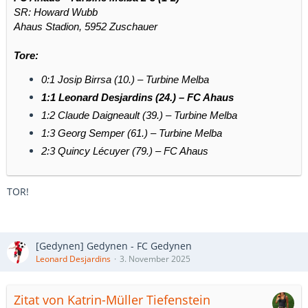
SR: Howard Wubb
Ein überlegener und hochverdienter Heimsieg für den
FC
Ahaus Stadion, 5952 Zuschauer
Ahaus
, der gegen den chancenlosen
SV Ilanz am See
nie
Zweifel am Ausgang der Partie aufkommen ließ. Schon in der
Tore:
Anfangsphase setzte Ahaus klare Akzente: Nach einem
präzisen Zuspiel von
Frediano Schiavone
vollendete
0:1 Josip Birrsa (10.) – Turbine Melba
Leonard Desjardins
eiskalt zum 1:0. Kurz vor der Pause
1:1 Leonard Desjardins (24.) – FC Ahaus
erhöhte
Quincy Lécuyer
mit einem satten Distanzschuss ins
1:2 Claude Daigneault (39.) – Turbine Melba
linke Eck.
Nach dem Seitenwechsel spielte nur eine Mannschaft:
Ahaus
.
1:3 Georg Semper (61.) – Turbine Melba
Schiavone krönte seine starke Leistung mit dem dritten Treffer,
2:3 Quincy Lécuyer (79.) – FC Ahaus
ehe
George Law
in der Schlussphase nach einer Ecke das
4:0 markierte.
TOR!
Die Gäste aus Ilanz kamen kaum zu Abschlüssen, wirkten
überfordert mit dem schnellen Kombinationsspiel der
Gastgeber und konnten sich am Ende bei Torwart
Jannik
Albisetti
bedanken, dass die Niederlage nicht noch höher
[Gedynen] Gedynen - FC Gedynen
ausfiel.
Leonard Desjardins
3. November 2025
Zitat von Katrin-Müller Tiefenstein