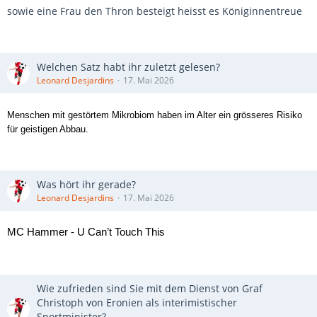
sowie eine Frau den Thron besteigt heisst es Königinnentreue
Ahaus kombiniert sich durchs Zentrum, Lécuyer verlädt
Keeper Beaulé aus kurzer Distanz.
1:2 – Georg Semper (39.) – Turbine Melba
Welchen Satz habt ihr zuletzt gelesen?
Nach einem Mazzanti-Eckball steht Semper goldrichtig und
Leonard Desjardins
17. Mai 2026
trifft per Abstauber.
Menschen mit gestörtem Mikrobiom haben im Alter ein grösseres Risiko
2. Halbzeit
für geistigen Abbau.
2:2 – Zak Wheeler (72.) – Turbine Melba
Wheeler dribbelt von rechts nach innen, zieht aus 18 Metern
Was hört ihr gerade?
ab und trifft platziert ins lange Eck.
Leonard Desjardins
17. Mai 2026
MC Hammer - U Can’t Touch This
Wie zufrieden sind Sie mit dem Dienst von Graf
Christoph von Eronien als interimistischer
Sportminister?