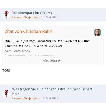
Turbinenpark im Genova
Leonard Desjardins
18. Mai 2026
Zitat von Christian Rahn
3ALL, 28. Spieltag, Samstag 16. Mai 2026 19.45 Uhr:
Turbine Melba - FC Ahaus 2-2 (1-2)
SR: Corey Rock
Turbinenpark, 12784 Zuschauer
Alles anzeigen
TOR!
1. Halbzeit
0:1 – Leonard Desjardins (11.) – FC Ahaus
Was tragen Sie zu einer königstreuen Gesellschaft
Flanke von Savard, Desjardins setzt sich im Strafraum clever
bei?
ab und trifft volley ins rechte Eck.
Leonard Desjardins
17. Mai 2026
0:2 – Quincy Lécuyer (28.) – FC Ahaus