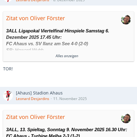
Zitat von Oliver Förster
3ALL Ligapokal Viertelfinal Hinspiele Samstag 6.
Dezember 2025 17.45 Uhr:
FC Ahaus vs. SV Ilanz am See 4-0 (2-0)
SR: Howard Wubb
Alles anzeigen
Ahaus Stadion, 4242 Zuschauer
TOR!
Tore:
1:0 Leonard Desjardins (14.)
[Ahaus] Stadion Ahaus
2:0 Quincy Lécuyer (37.)
Leonard Desjardins
11. November 2025
3:0 Frediano Schiavone (63.)
Zitat von Oliver Förster
4:0 George Law (81.)
3ALL, 13. Spieltag, Sonntag 9. November 2025 16.30 Uhr:
Spielbericht:
FC Ahaus - Turbine Melba 2-3 (1-2)