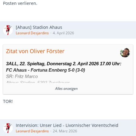
Posten verlieren.
[Ahaus] Stadion Ahaus
Leonard Desjardins
4. April 2026
Zitat von Oliver Förster
3ALL, 22. Spieltag, Donnerstag 2. April 2026 17.00 Uhr:
FC Ahaus - Fortuna Ennberg 5-0 (3-0)
SR: Fritz Marco
Ahaus Stadion, 5393 Zuschauer
Alles anzeigen
1:0 (12.) – Leonard Desjardins
TOR!
2:0 (25.) – Quincy Lécuyer
3:0 (39.) – George Law
4:0 (52.) – Quincy Lécuyer
5:0 (68.) – Geatano Esposito
Intervision: Unser Lied - Livornischer Vorentscheid
Leonard Desjardins
24. März 2026