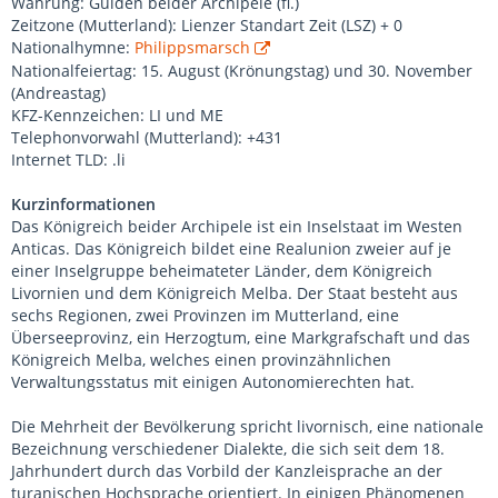
Währung: Gulden beider Archipele (fl.)
Zeitzone (Mutterland): Lienzer Standart Zeit (LSZ) + 0
Nationalhymne:
Philippsmarsch
Nationalfeiertag: 15. August (Krönungstag) und 30. November
(Andreastag)
KFZ-Kennzeichen: LI und ME
Telephonvorwahl (Mutterland): +431
Internet TLD: .li
Kurzinformationen
Das Königreich beider Archipele ist ein Inselstaat im Westen
Anticas. Das Königreich bildet eine Realunion zweier auf je
einer Inselgruppe beheimateter Länder, dem Königreich
Livornien und dem Königreich Melba. Der Staat besteht aus
sechs Regionen, zwei Provinzen im Mutterland, eine
Überseeprovinz, ein Herzogtum, eine Markgrafschaft und das
Königreich Melba, welches einen provinzähnlichen
Verwaltungsstatus mit einigen Autonomierechten hat.
Die Mehrheit der Bevölkerung spricht livornisch, eine nationale
Bezeichnung verschiedener Dialekte, die sich seit dem 18.
Jahrhundert durch das Vorbild der Kanzleisprache an der
turanischen Hochsprache orientiert. In einigen Phänomenen