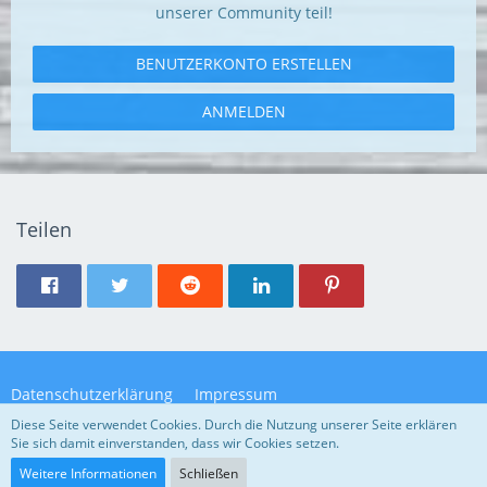
unserer Community teil!
BENUTZERKONTO ERSTELLEN
ANMELDEN
Teilen
Datenschutzerklärung
Impressum
Diese Seite verwendet Cookies. Durch die Nutzung unserer Seite erklären
Sie sich damit einverstanden, dass wir Cookies setzen.
Community-Software:
WoltLab Suite™ 5.4.32
Weitere Informationen
Schließen