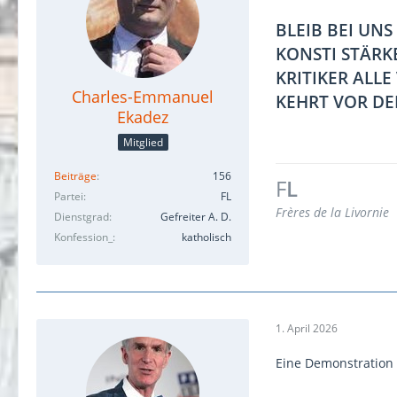
BLEIB BEI UNS
KONSTI STÄRK
KRITIKER ALLE
Charles-Emmanuel
KEHRT VOR DE
Ekadez
Mitglied
Beiträge
156
F
L
Partei
FL
Frères de la Livornie
Dienstgrad
Gefreiter A. D.
Konfession_
katholisch
1. April 2026
Eine Demonstration 