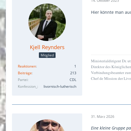
14. Oktober 2025
Hier könnte man au
Kjell Reynders
Mitglied
Ministerialdirigent
Dr. ut
Reaktionen
1
Direktor des Königlichen
Verbindungsbeamter zum 
Beiträge
213
Chef de Mission der Liv
Partei
CDL
Konfession_
livornisch-lutherisch
31. März 2026
Eine kleine Gruppe pa