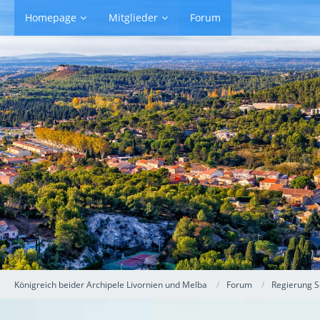
Homepage
Mitglieder
Forum
Königreich beider Archipele Livornien und Melba
Forum
Regierung S