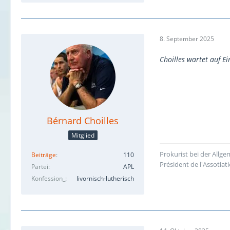
8. September 2025
Choilles wartet auf Ei
Bérnard Choilles
Mitglied
Prokurist bei der All
Beiträge
110
Président de l'Assotiat
Partei
APL
Konfession_
livornisch-lutherisch