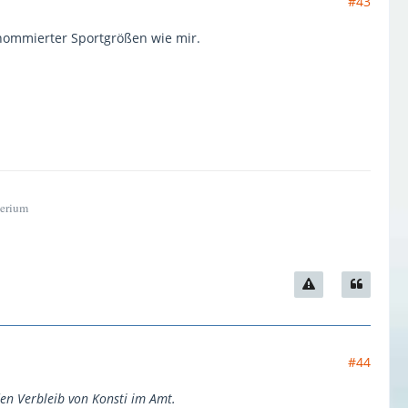
#43
nommierter Sportgrößen wie mir.
terium
#44
den Verbleib von Konsti im Amt.