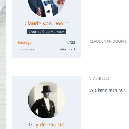
Claude Van Doorn
Livornia Club Member
CLAUDE VAN DOORN
Beiträge
1.722
Konfession_
reformiert
6. April 2026
Wie kann man nur...
Guy de Paume