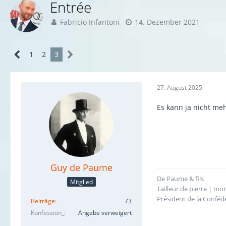
Entrée
Fabricio Infantoni
14. Dezember 2021
1
2
3
27. August 2025
Es kann ja nicht me
Guy de Paume
De Paume & fils
Mitglied
Tailleur de pierre | m
Président de la Confédé
Beiträge
73
Konfession_
Angabe verweigert