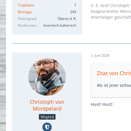
Trophäen
1
S. E. Graf Christoph
beigeordneter Minis
Beiträge
245
ehemaliger geschäft
Dienstgrad
Oberst d. R.
Konfession_
livornisch-lutherisch
2. Juni 2026
Zitat von Chr
Wo ist jener selts
Christoph von
Hust! Hust!
Montpelard
Mitglied