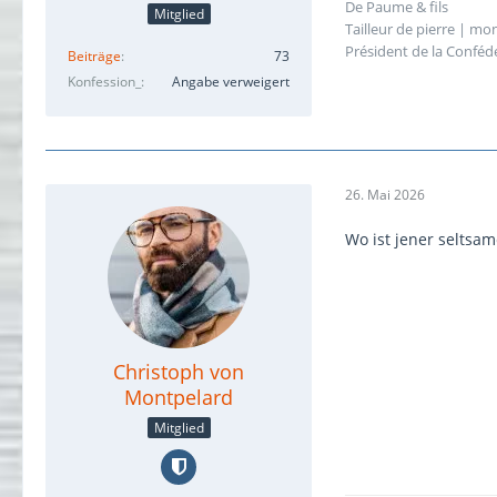
De Paume & fils
Mitglied
Tailleur de pierre | m
Président de la Confédé
Beiträge
73
Konfession_
Angabe verweigert
26. Mai 2026
Wo ist jener seltsam
Christoph von
Montpelard
Mitglied