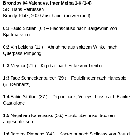
Bröndby 04 Valent vs.
Inter Melba
1-6 (1-4)
SR: Hans Petrussen
Bröndy-Platz, 2000 Zuschauer (ausverkauft)
0:1
Fabio Siciliani (6.) – Flachschuss nach Ballgewinn von
Bjartmarsson
0:2
Xin Leitjens (11.) – Abnahme aus spitzem Winkel nach
Querpass Pimpong
0:3
Meynar (21.) – Kopfball nach Ecke von Trentini
1:3
Tage Schneckenburger (29.) – Foulelfmeter nach Handspiel
(B. Reinhartz)
1:4
Fabio Siciliani (37.) – Doppelpack, Volleyschuss nach Flanke
Castiglione
1:5
Nagaharu Kanausuku (56.) – Solo über links, trocken
abgeschlossen
1:6
Jeremy Pimpong (84.) – Kontertor nach Steilpass von Batuidi