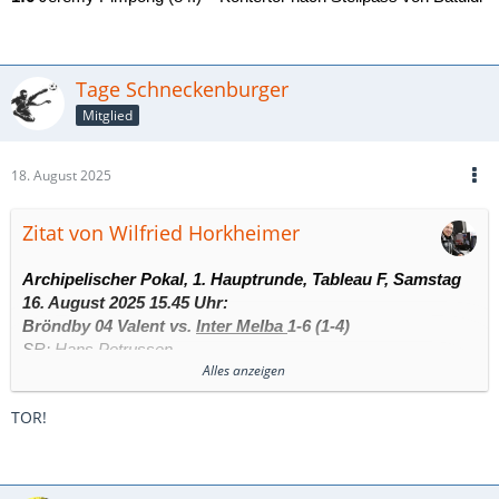
Tage Schneckenburger
Mitglied
18. August 2025
Zitat von Wilfried Horkheimer
Archipelischer Pokal, 1. Hauptrunde, Tableau F, Samstag
16. August 2025 15.45 Uhr:
Bröndby 04 Valent vs.
Inter Melba
1-6 (1-4)
SR: Hans Petrussen
Alles anzeigen
Bröndy-Platz, 2000 Zuschauer (ausverkauft)
TOR!
0:1
Fabio Siciliani (6.) – Flachschuss nach Ballgewinn von
Bjartmarsson
0:2
Xin Leitjens (11.) – Abnahme aus spitzem Winkel nach