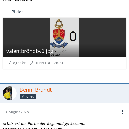
Felix Simonsen
Bilder
valentbröndby0.jpg
8,69 kB
104×136
56
Benni Brandt
Mitglied
10. August 2025
arbitriert die Partie der Regionalliga Seeland: