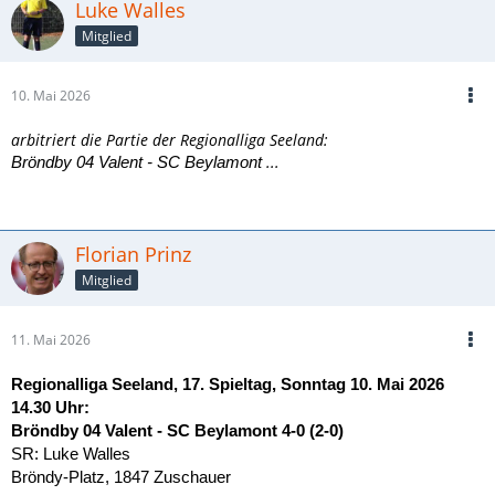
Luke Walles
Querpass Pimpong
Mitglied
0:3
Meynar (21.) – Kopfball nach Ecke von Trentini
10. Mai 2026
1:3
Tage Schneckenburger (29.) – Foulelfmeter nach
Handspiel (B. Reinhartz)
arbitriert die Partie der Regionalliga Seeland:
...
Bröndby 04 Valent - SC Beylamont
1:4
Fabio Siciliani (37.) – Doppelpack, Volleyschuss nach
Flanke Castiglione
1:5
Nagaharu Kanausuku (56.) – Solo über links, trocken
Florian Prinz
abgeschlossen
Mitglied
1:6
Jeremy Pimpong (84.) – Kontertor nach Steilpass von
Batuidi
11. Mai 2026
Regionalliga Seeland, 17. Spieltag, Sonntag 10. Mai 2026
14.30 Uhr:
Bröndby 04 Valent - SC Beylamont 4-0 (2-0)
SR: Luke Walles
Bröndy-Platz, 1847 Zuschauer