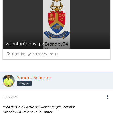
valentbröndby.jpg
15,81 kB
107×226
11
Sandro Scherrer
Mitglied
5. Juli 2026
arbitriert die Partie der Regionalliga Seeland:
...
Bröndby 04 Valent - SV Tamor