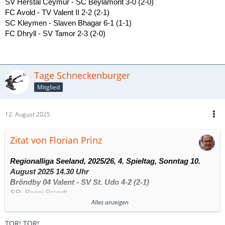
SV Herstal Ceymur - SC Beylamont 3-0 (2-0)
FC Avold - TV Valent II 2-2 (2-1)
SC Kleymen - Slaven Bhagar 6-1 (1-1)
FC Dhryll - SV Tamor 2-3 (2-0)
Tage Schneckenburger
Mitglied
12. August 2025
Zitat von Florian Prinz
Regionalliga Seeland, 2025/26, 4. Spieltag, Sonntag 10.
August 2025 14.30 Uhr
Bröndby 04 Valent - SV St. Udo 4-2 (2-1)
SR: Benni Brandt
Alles anzeigen
Bröndy-Platz, 1771 Zuschauer
Tore: 5’ 1-0 Tage Schneckenburger (Elfmeter); 7’ 2-0 Fabian
TOR! TOR!
Isaksson; 41’ 2-1 Gawel Duda; 57’ 2-2 Oliver Solbakken; 80’ 3-