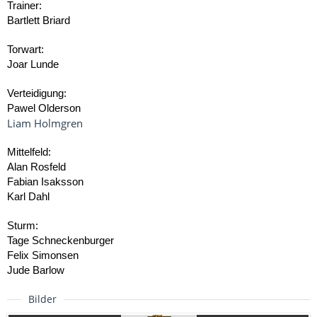
Trainer:
Regionalliga Seeland, 17. Spieltag
Bartlett Briard
SC Kleymen - TV Valent II 4-3 (2-0)
Torwart:
FC Avold - SV Tamor 0-0
Joar Lunde
FC Dhryll - SV St. Udo 5-0 (2-0)
FC Dhorkaff - Slaven Bhagar 1-0 (1-0)
Verteidigung:
SV Herstal Ceymur - Eintracht Valfurt 2-0 (1-0)
Pawel Olderson
Liam Holmgren
Mittelfeld:
Alan Rosfeld
Fabian Isaksson
Karl Dahl
Sturm:
Tage Schneckenburger
Felix Simonsen
Jude Barlow
Bilder