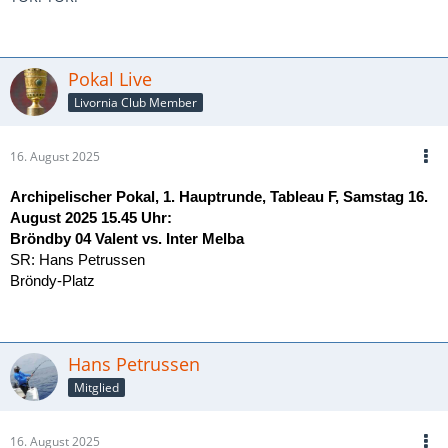
2 Tage Schneckenburger; 83’ 4-2 Boris Vinke
Regionalliga Seeland, 5. Spieltag
Pokal Live
Livornia Club Member
FC Dhorkaff - Eintracht Valfurt 4-1 (0-0)
SV Herstal Ceymur - SC Beylamont 3-0 (2-0)
FC Avold - TV Valent II 2-2 (2-1)
16. August 2025
SC Kleymen - Slaven Bhagar 6-1 (1-1)
FC Dhryll - SV Tamor 2-3 (2-0)
Archipelischer Pokal, 1. Hauptrunde, Tableau F, Samstag 16.
August 2025 15.45 Uhr:
Bröndby 04 Valent vs.
Inter Melba
SR: Hans Petrussen
Bröndy-Platz
Hans Petrussen
Mitglied
16. August 2025