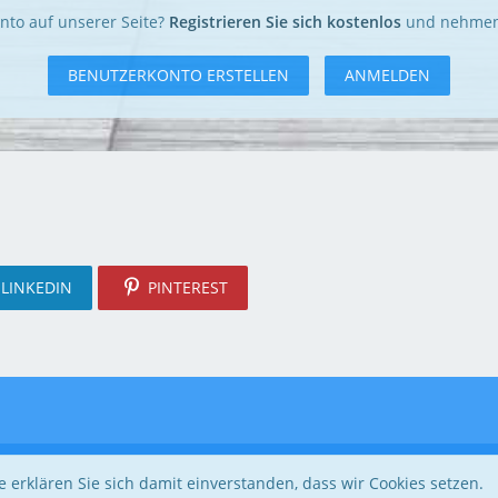
nto auf unserer Seite?
Registrieren Sie sich kostenlos
und nehmen 
BENUTZERKONTO ERSTELLEN
ANMELDEN
LINKEDIN
PINTEREST
Community-Software:
WoltLab Suite™ 5.4.32
 erklären Sie sich damit einverstanden, dass wir Cookies setzen.