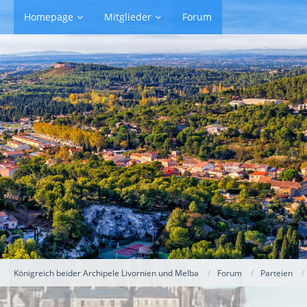
Homepage
Mitglieder
Forum
Königreich beider Archipele Livornien und Melba
Forum
Parteien