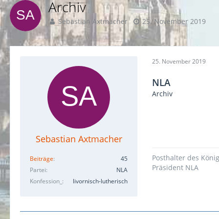
Archiv
Sebastian Axtmacher
25. November 2019
25. November 2019
NLA
Archiv
Sebastian Axtmacher
Posthalter des Köni
Beiträge
45
Präsident NLA
Partei
NLA
Konfession_
livornisch-lutherisch