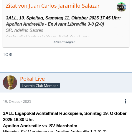
Zitat von Juan Carlos Jaramillo Salazar
3ALL, 10. Spieltag, Samstag 11. Oktober 2025 17.45 Uhr:
Apollon Andreville - En Avant Libreville 3-0 (2-0)
SR: Adelino Saores
Andréville Centre de Sport, 8264 Zuschauer
Alles anzeigen
Tore:
TOR!
1:0 – Vitor Azevedo (14.)
2:0 – Paul Pagbo (39.)
3:0 – Calogero de Luca (74.)
Pokal Live
Livornia Club Member
19. Oktober 2025
3ALL Ligapokal Achtelfinal Rückspiele, Sonntag 19. Oktober
2025 16.30 Uhr:
Apollon Andreville
vs. SV Marnholm