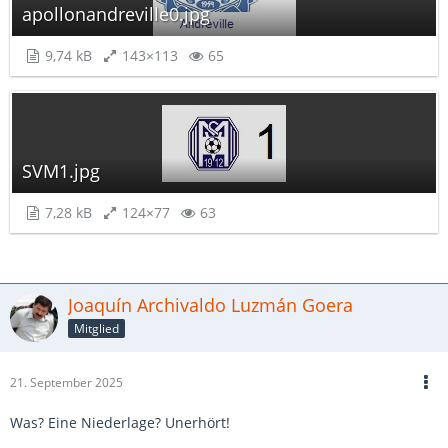
apollonandreville0.jpg
9,74 kB
143×113
65
SVM1.jpg
7,28 kB
124×77
63
Joaquín Archivaldo Luzmán Goera
Mitglied
21. September 2025
Was? Eine Niederlage? Unerhört!