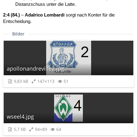
Distanzschuss unter die Latte.
2:4 (84.)
–
Adalrico Lombardi
sorgt nach Konter für die
Entscheidung.
Bilder
apollonandreville2.jpg
9,83 kB
147×113
51
wseel4.jpg
5,7 kB
94×89
64