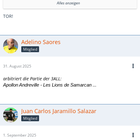
Alles anzeigen
Andréville Centre de sport, 7840 Zuschauer
TOR!
0:1 Leonard Desjardins (37.)
0:2 Quincy Lécuyer (60.)
Adelino Saores
0:3 Carl Frandsen (82.)
Mitglied
31. August 2025
arbitriert die Partie der 3ALL:
...
Apollon Andreville - Les Lions de Samarcan
Juan Carlos Jaramillo Salazar
Mitglied
1. September 2025