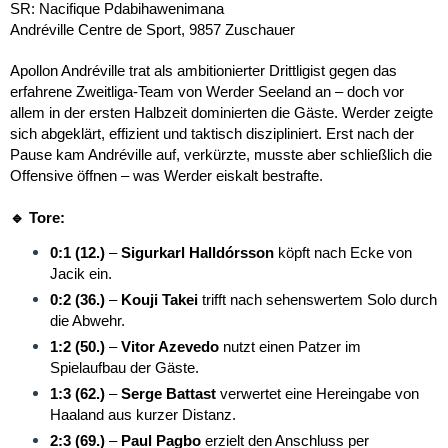
SR: Nacifique Pdabihawenimana
Andréville Centre de Sport, 9857 Zuschauer
Apollon Andréville trat als ambitionierter Drittligist gegen das
erfahrene Zweitliga-Team von Werder Seeland an – doch vor
allem in der ersten Halbzeit dominierten die Gäste. Werder zeigte
sich abgeklärt, effizient und taktisch diszipliniert. Erst nach der
Pause kam Andréville auf, verkürzte, musste aber schließlich die
Offensive öffnen – was Werder eiskalt bestrafte.
🔹 Tore:
0:1 (12.)
–
Sigurkarl Halldórsson
köpft nach Ecke von
Jacik ein.
0:2 (36.)
–
Kouji Takei
trifft nach sehenswertem Solo durch
die Abwehr.
1:2 (50.)
–
Vitor Azevedo
nutzt einen Patzer im
Spielaufbau der Gäste.
1:3 (62.)
–
Serge Battast
verwertet eine Hereingabe von
Haaland aus kurzer Distanz.
2:3 (69.)
–
Paul Pagbo
erzielt den Anschluss per