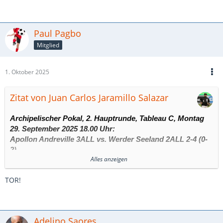
Paul Pagbo
Mitglied
1. Oktober 2025
Zitat von Juan Carlos Jaramillo Salazar
Archipelischer Pokal, 2. Hauptrunde, Tableau C, Montag
29. September 2025 18.00 Uhr:
Apollon Andreville 3ALL vs.
Werder Seeland 2ALL
2-4 (0-
2)
Alles anzeigen
SR: Nacifique Pdabihawenimana
Andréville Centre de Sport, 9857 Zuschauer
TOR!
Apollon Andréville trat als ambitionierter Drittligist gegen das
erfahrene Zweitliga-Team von Werder Seeland an – doch vor
allem in der ersten Halbzeit dominierten die Gäste. Werder
Adelino Saores
zeigte sich abgeklärt, effizient und taktisch diszipliniert. Erst