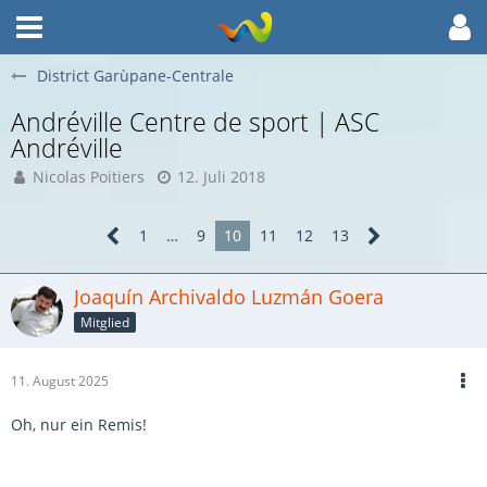
District Garùpane-Centrale
Andréville Centre de sport | ASC
Andréville
Nicolas Poitiers
12. Juli 2018
1
…
9
10
11
12
13
Joaquín Archivaldo Luzmán Goera
Mitglied
11. August 2025
Oh, nur ein Remis!