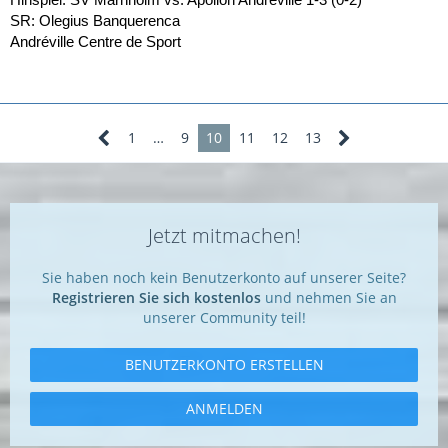
Hinspiel: SV Marnholm vs. Apollon Andreville 1-3 (0-2)
SR: Olegius Banquerenca
Andréville Centre de Sport
1
…
9
10
11
12
13
Jetzt mitmachen!
Sie haben noch kein Benutzerkonto auf unserer Seite?
Registrieren Sie sich kostenlos
und nehmen Sie an
unserer Community teil!
BENUTZERKONTO ERSTELLEN
ANMELDEN