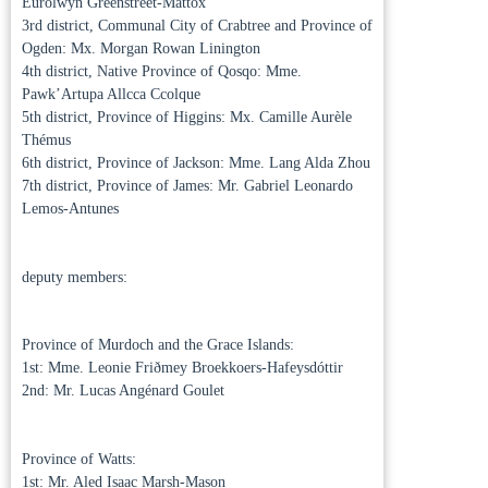
Eurolwyn Greenstreet-Mattox
3rd district, Communal City of Crabtree and Province of
Ogden: Mx. Morgan Rowan Linington
4th district, Native Province of Qosqo: Mme.
Pawk’Artupa Allcca Ccolque
5th district, Province of Higgins: Mx. Camille Aurèle
Thémus
6th district, Province of Jackson: Mme. Lang Alda Zhou
7th district, Province of James: Mr. Gabriel Leonardo
Lemos-Antunes
deputy members:
Province of Murdoch and the Grace Islands:
1st: Mme. Leonie Friðmey Broekkoers-Hafeysdóttir
2nd: Mr. Lucas Angénard Goulet
Province of Watts:
1st: Mr. Aled Isaac Marsh-Mason