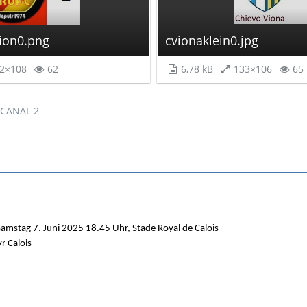
nion0.png
cvionaklein0.jpg
2×108
62
6,78 kB
133×106
65
 CANAL 2
amstag 7. Juni 2025 18.45 Uhr, Stade Royal de Calois
yr Calois