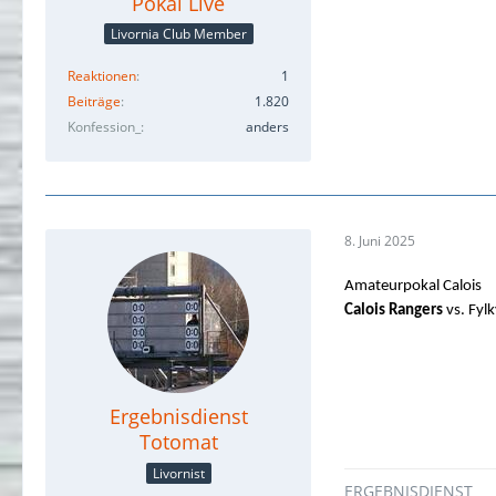
Pokal Live
Livornia Club Member
Reaktionen
1
Beiträge
1.820
Konfession_
anders
8. Juni 2025
Amateurpokal Calois
Calois Rangers
vs. Fylk
Ergebnisdienst
Totomat
Livornist
ERGEBNISDIENST