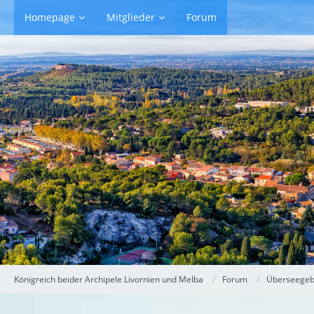
Homepage
Mitglieder
Forum
Königreich beider Archipele Livornien und Melba
Forum
Überseegebi