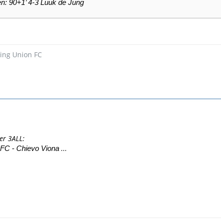
n: 90+1’ 4-3 Luuk de Jung
cing Union FC
der 3ALL:
...
 FC - Chievo Viona