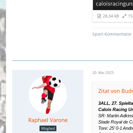
caloisracingu
28,34 kB
15
Sport-Kommentator
20. Mai 2025
Zitat von Bu
3ALL, 27. Spielt
Calois Racing Un
SR: Martin Adkin
Raphael Varone
Stade Royal de C
Mitglied
Tore: 25’ 0-1 And