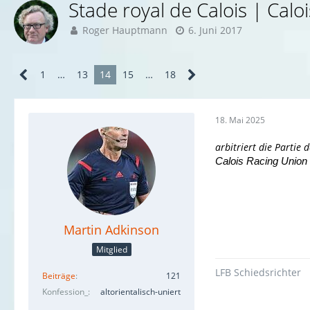
Stade royal de Calois | Calo
Roger Hauptmann
6. Juni 2017
1
…
13
14
15
…
18
18. Mai 2025
arbitriert die Partie 
Calois Racing Union
Martin Adkinson
Mitglied
LFB Schiedsrichter
Beiträge
121
Konfession_
altorientalisch-uniert