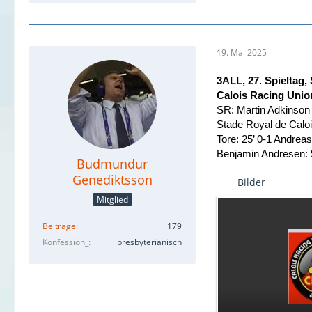
19. Mai 2025
3ALL, 27. Spieltag,
Calois Racing Union
SR: Martin Adkinson
Stade Royal de Calo
Tore: 25’ 0-1 Andrea
Benjamin Andresen: 
Budmundur
Genediktsson
Bilder
Mitglied
Beiträge
179
Konfession_
presbyterianisch