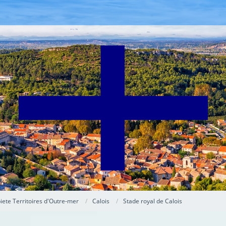
ete Territoires d'Outre-mer
Calois
Stade royal de Calois