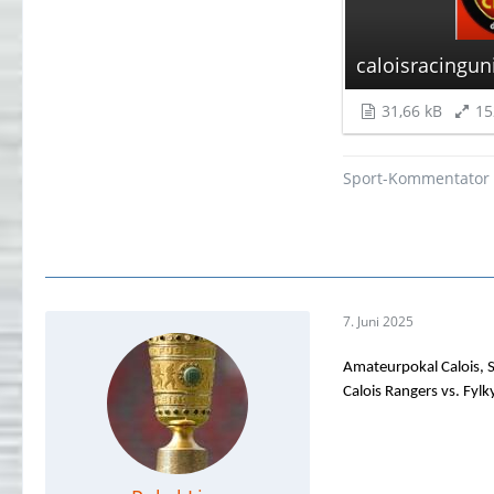
caloisracingu
31,66 kB
15
Sport-Kommentator
7. Juni 2025
Amateurpokal Calois, S
Calois Rangers vs. Fylk