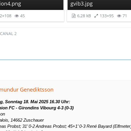
nion4.png
gvib3.jpg
2×108
45
6,28 kB
133×95
71
 CANAL 2
dmundur Genediktsson
ag, Sonntag 18. Mai 2025 16.30 Uhr:
ion FC - Girondins Vibourg 4-3 (0-3)
son
alois, 14662 Zuschauer
reas Probst; 31’ 0-2 Andreas Probst; 45+1’ 0-3 René Bayard (Elfmeter