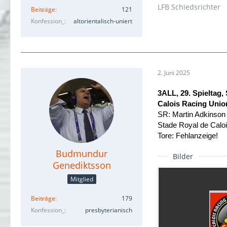
LFB Schiedsrichter
Beiträge
121
Konfession_
altorientalisch-uniert
2. Juni 2025
3ALL, 29. Spieltag,
Calois Racing Unio
SR: Martin Adkinson
Stade Royal de Calo
Tore: Fehlanzeige!
Budmundur
Bilder
Genediktsson
Mitglied
Beiträge
179
Konfession_
presbyterianisch