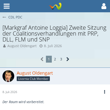
CDL PDC
[Markgraf Antoine Loggia] Zweite Sitzung
der Coalitionsverhandlungen mit PRP,
DLL, FLM und SNP
August Oldengart
8. Juli 2026
1
2
3
August Oldengart
Livornia Club Member
8. Juli 2026
Der Raum wird vorbereitet.