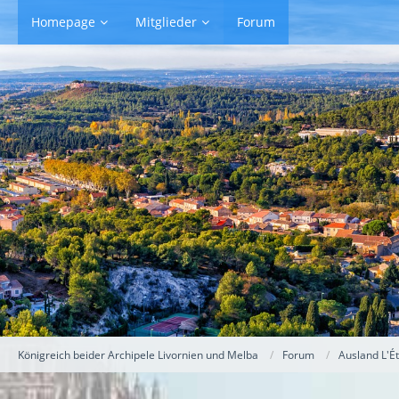
Homepage
Mitglieder
Forum
Königreich beider Archipele Livornien und Melba
Forum
Ausland L'É