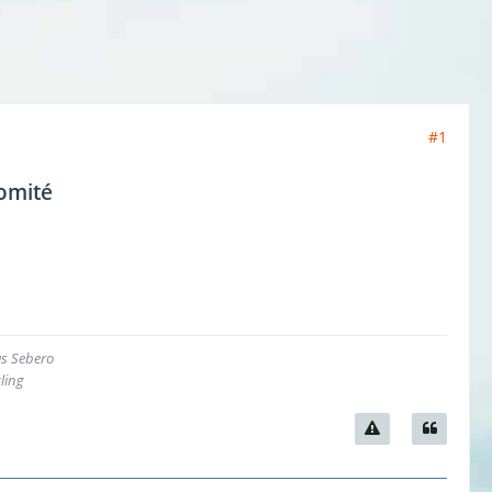
#1
omité
as Sebero
ling