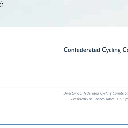
é
C
C
C
onfederated
ycling
Director Confederated Cycling Comité L
President Las Sebero Times UTS Cyc