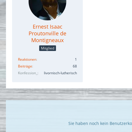
Ernest Isaac
Proutonville de
Montigneaux
Mitglied
Reaktionen
1
Beiträge
68
Konfession_
livornisch-lutherisch
Sie haben noch kein Benutzerko