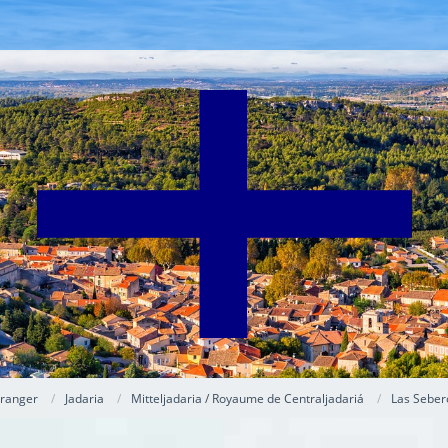
tranger
Jadaria
Mitteljadaria / Royaume de Centraljadariá
Las Seber