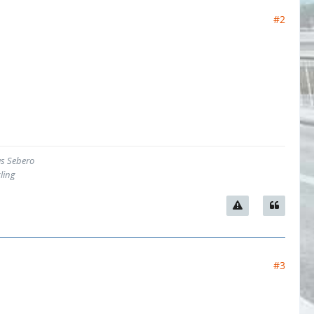
#2
as Sebero
ling
#3