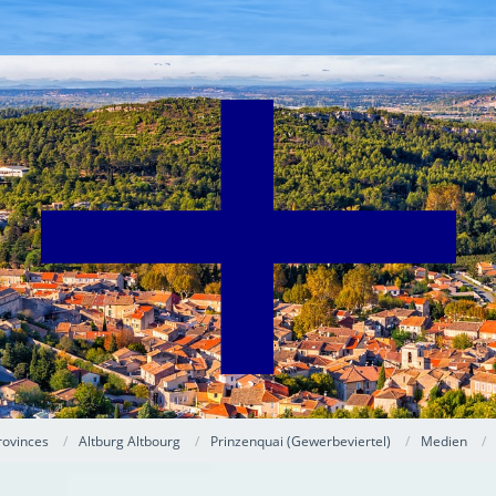
rovinces
Altburg Altbourg
Prinzenquai (Gewerbeviertel)
Medien