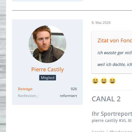
8. Mai 2026
Zitat von Fonc
ich wusste gar nich
weil ich dachte, ic
Pierre Castily
Mitglied
Beiträge
926
Konfession_
reformiert
CANAL 2
Ihr Sportrepor
pierre castily KVL III