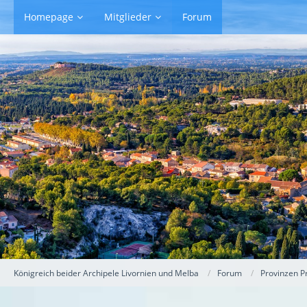
Homepage
Mitglieder
Forum
Königreich beider Archipele Livornien und Melba
Forum
Provinzen P