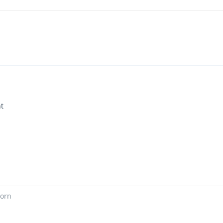
t
Born