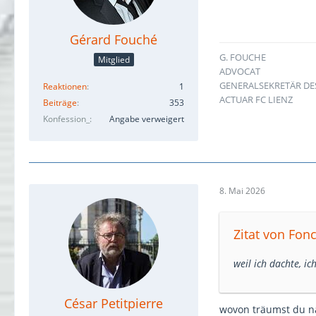
Gérard Fouché
G. FOUCHE
Mitglied
ADVOCAT
GENERALSEKRETÄR DE
Reaktionen
1
ACTUAR FC LIENZ
Beiträge
353
Konfession_
Angabe verweigert
8. Mai 2026
Zitat von Fonc
weil ich dachte, ic
César Petitpierre
wovon träumst du n