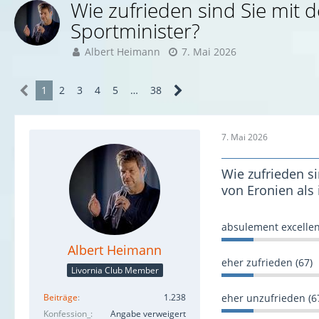
Wie zufrieden sind Sie mit 
Sportminister?
Albert Heimann
7. Mai 2026
1
2
3
4
5
…
38
7. Mai 2026
Wie zufrieden s
von Eronien als 
absulement excellen
Albert Heimann
eher zufrieden (67)
Livornia Club Member
Beiträge
1.238
eher unzufrieden (6
Konfession_
Angabe verweigert