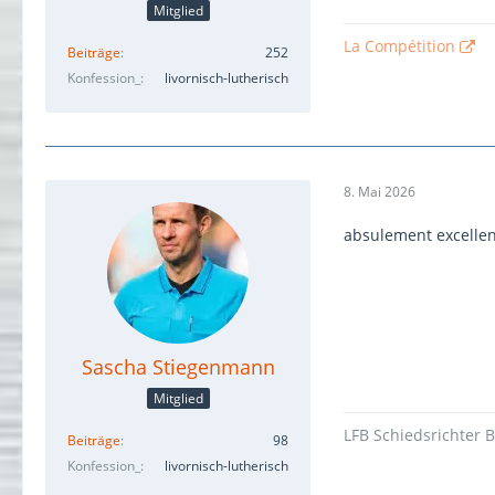
Mitglied
La Compétition
Beiträge
252
Konfession_
livornisch-lutherisch
8. Mai 2026
absulement excellen
Sascha Stiegenmann
Mitglied
LFB Schiedsrichter 
Beiträge
98
Konfession_
livornisch-lutherisch