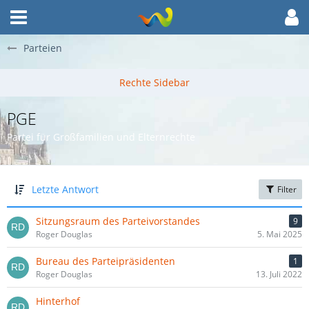
Parteien
PGE
Partei für Großfamilien und Elternrechte
Letzte Antwort
Filter
Sitzungsraum des Parteivorstandes
9
Roger Douglas
5. Mai 2025
Bureau des Parteipräsidenten
1
Roger Douglas
13. Juli 2022
Hinterhof