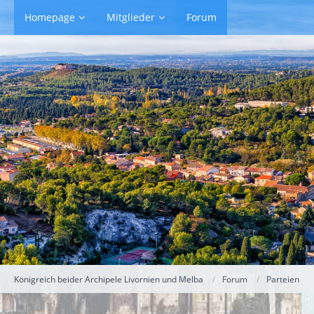
Homepage
Mitglieder
Forum
Königreich beider Archipele Livornien und Melba
Forum
Parteien