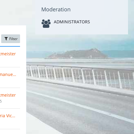
Moderation
ADMINISTRATORS
Filter
tmeister
Charles-Emmanuel Ekadez
tmeister
25
Danielle Maria Vichetet