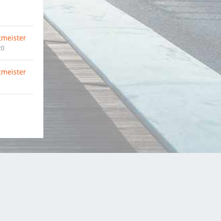
tmeister
20
tmeister