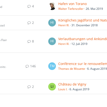
Hafen von Torano
4
nd
Walter Tiefenzoller
26. Mai 2019
2
Henri III.
31. Dezember 2018
teil
 Flair
8
Henri III.
12. Juli 2019
146
sitz.
Thomas de Mouette
6. August 2019
Château de Vigny
2
Louis I.
6. August 2019