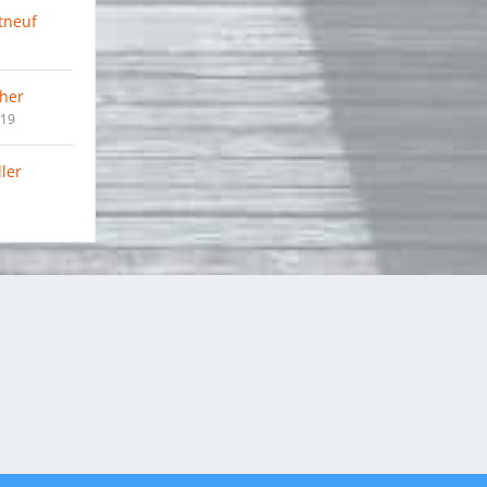
tneuf
her
019
ler