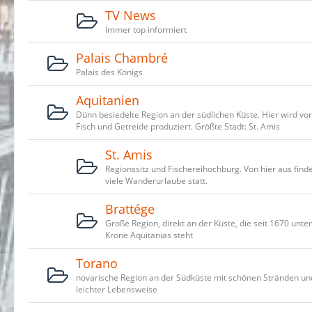
TV News
Immer top informiert
Palais Chambré
Palais des Königs
Aquitanien
Dünn besiedelte Region an der südlichen Küste. Hier wird vo
Fisch und Getreide produziert. Größte Stadt: St. Amis
St. Amis
Regionssitz und Fischereihochburg. Von hier aus find
viele Wanderurlaube statt.
Brattége
Große Region, direkt an der Küste, die seit 1670 unter
Krone Aquitanias steht
Torano
novarische Region an der Südküste mit schönen Stränden un
leichter Lebensweise