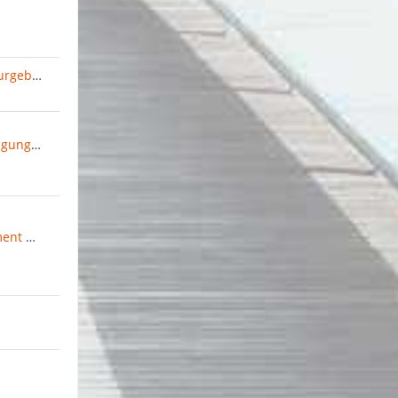
Königliches Jagdforst und Naturgebiet
Verlautbarungen und Ankündigungen des Kaisers
Conférence sur le renouvellement de la Constitution (CRC)