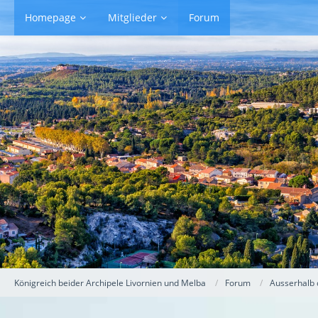
Homepage
Mitglieder
Forum
Königreich beider Archipele Livornien und Melba
Forum
Ausserhalb 