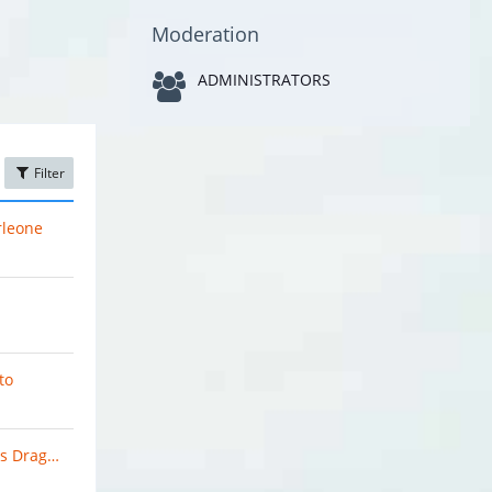
Moderation
ADMINISTRATORS
Filter
rleone
to
Konstantínos Dragásis Paleológos