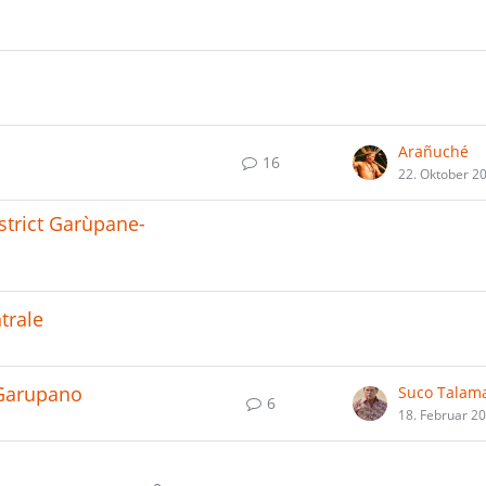
Arañuché
16
22. Oktober 2
strict Garùpane-
trale
 Garupano
Suco Talam
6
18. Februar 2