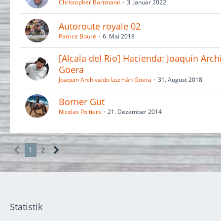
Christopher Bortmann
3. Januar 2022
Autoroute royale 02
Patrice Bouré
6. Mai 2018
[Alcala del Rio] Hacienda: Joaquín Arc
Goera
Joaquín Archivaldo Luzmán Goera
31. August 2018
Borner Gut
Nicolas Poitiers
21. Dezember 2014
1
2
Statistik