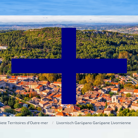
ete Territoires d'Outre-mer
Livornisch Garùpano Garùpane Livornienne