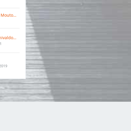
Clémens de Moutonville-sûr-l'Île
Joaquín Archivaldo Luzmán Goera
21
 2019