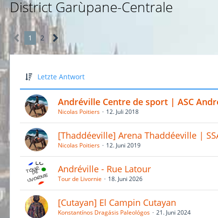
District Garùpane-Centrale
1
2
Letzte Antwort
Andréville Centre de sport | ASC André
Nicolas Poitiers
12. Juli 2018
[Thaddéeville] Arena Thaddéeville | S
Nicolas Poitiers
12. Juni 2019
Andréville - Rue Latour
Tour de Livornie
18. Juni 2026
[Cutayan] El Campin Cutayan
Konstantínos Dragásis Paleológos
21. Juni 2024