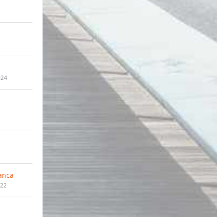
024
anca
022