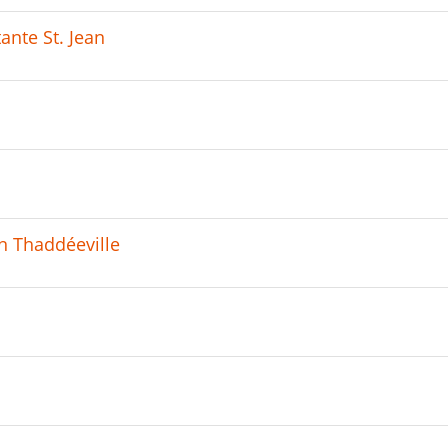
ante St. Jean
an Thaddéeville