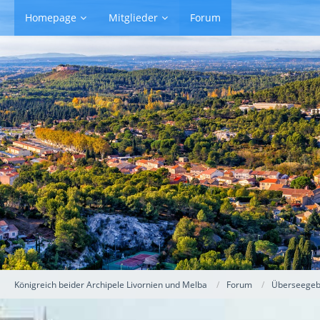
Homepage
Mitglieder
Forum
Königreich beider Archipele Livornien und Melba
Forum
Überseegebi