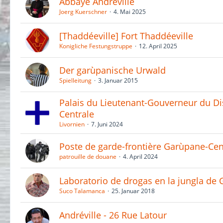
Abbaye Andréville
Joerg Kuerschner
4. Mai 2025
[Thaddéeville] Fort Thaddéeville
Konigliche Festungstruppe
12. April 2025
Der garùpanische Urwald
Spielleitung
3. Januar 2015
Palais du Lieutenant-Gouverneur​ du Di
Centrale
Livornien
7. Juni 2024
Poste de garde-frontière Garùpane-Cen
patrouille de douane
4. April 2024
Laboratorio de drogas en la jungla de
Suco Talamanca
25. Januar 2018
Andréville - 26 Rue Latour