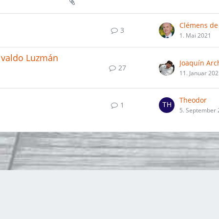
3
1. Mai 2021
hivaldo Luzmán
27
11. Januar 20
Theodor
1
5. September