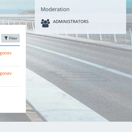
Moderation
ADMINISTRATORS
Filter
ogonev
ogonev