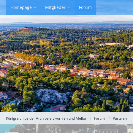
Homepage
Mitglieder
Forum
Königreich beider Archipele Livornien und Melba
Forum
Parteien