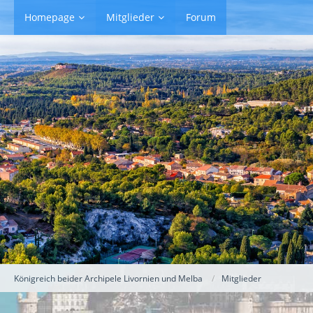
Homepage
Mitglieder
Forum
Königreich beider Archipele Livornien und Melba
Mitglieder