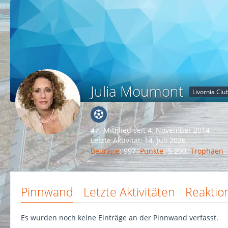
Julia Moumont
Livornia Cl
47
Mitglied seit 4. November 2014
Letzte Aktivität:
14. Juli 2026
Beiträge
997
Punkte
5.200
Trophäen
Pinnwand
Letzte Aktivitäten
Reaktio
Es wurden noch keine Einträge an der Pinnwand verfasst.