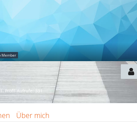
ub Member
1
Profil-Aufrufe
331
nen
Über mich