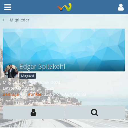
Mitglieder
Edgar Spitzkohl
Mitglied
Mitglied seit 19. Oktober 2024
Letzte Aktivität:
9. Juli 2026
Beiträge
64
Punkte
355
Profil-Aufrufe
83