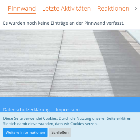
Pinnwand
Letzte Aktivitäten
Reaktionen
Ü
Es wurden noch keine Einträge an der Pinnwand verfasst.
Datenschutzerklärung
Impressum
Diese Seite verwendet Cookies. Durch die Nutzung unserer Seite erklären
Sie sich damit einverstanden, dass wir Cookies setzen.
Community-Software:
WoltLab Suite™ 5.4.32
Weitere Informationen
Schließen