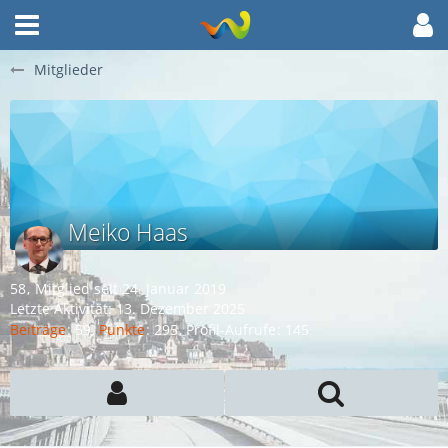
Mitglieder
Meiko Haas
58
Mitglied seit 24. Januar 2019
Letzte Aktivität:
13. Dezember 2025
Beiträge
59
Punkte
295
Profil-Aufrufe
145