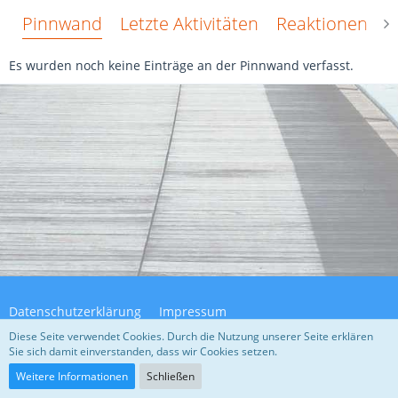
Pinnwand
Letzte Aktivitäten
Reaktionen
Ü
Es wurden noch keine Einträge an der Pinnwand verfasst.
Datenschutzerklärung
Impressum
Diese Seite verwendet Cookies. Durch die Nutzung unserer Seite erklären
Sie sich damit einverstanden, dass wir Cookies setzen.
Community-Software:
WoltLab Suite™ 5.4.32
Weitere Informationen
Schließen