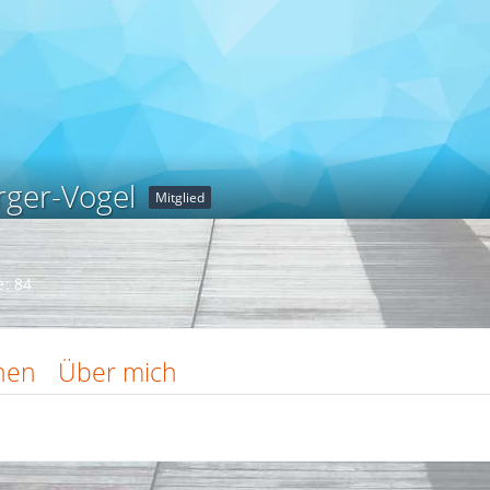
ger-Vogel
Mitglied
e
84
nen
Über mich