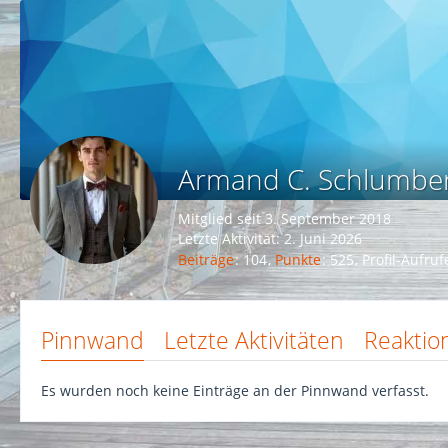
Armand C. Schlumber
Mitglied seit 3. September 2018
Letzte Aktivität:
2. Juni 2026
Beiträge
104
Punkte
525
Profil-Aufruf
Pinnwand
Letzte Aktivitäten
Reaktio
Es wurden noch keine Einträge an der Pinnwand verfasst.