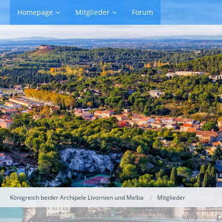
Homepage
Mitglieder
Forum
Königreich beider Archipele Livornien und Melba
Mitglieder