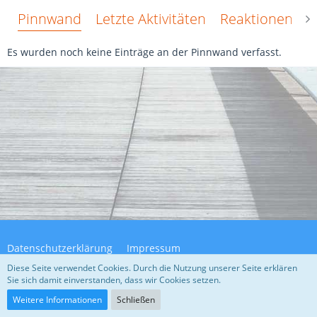
Pinnwand
Letzte Aktivitäten
Reaktionen
Ü
Es wurden noch keine Einträge an der Pinnwand verfasst.
Datenschutzerklärung
Impressum
Diese Seite verwendet Cookies. Durch die Nutzung unserer Seite erklären
Sie sich damit einverstanden, dass wir Cookies setzen.
Community-Software:
WoltLab Suite™ 5.4.32
Weitere Informationen
Schließen