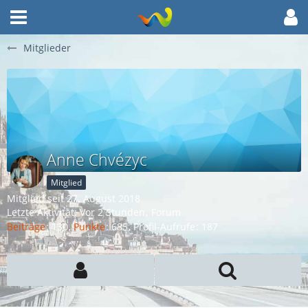
Mitglieder
Anne Chvézyc
Mitglied
Mitglied seit 27. August 2018
Letzte Aktivität:
Vor 2 Stunden
Forum
Beiträge
130
Punkte
685
Profil-Aufrufe
187