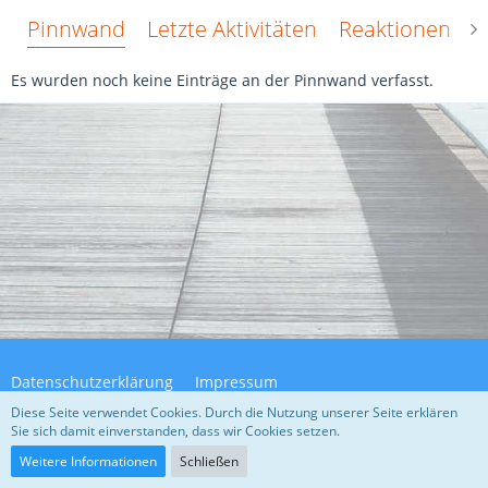
Pinnwand
Letzte Aktivitäten
Reaktionen
Ü
Es wurden noch keine Einträge an der Pinnwand verfasst.
Datenschutzerklärung
Impressum
Diese Seite verwendet Cookies. Durch die Nutzung unserer Seite erklären
Sie sich damit einverstanden, dass wir Cookies setzen.
Community-Software:
WoltLab Suite™ 5.4.32
Weitere Informationen
Schließen