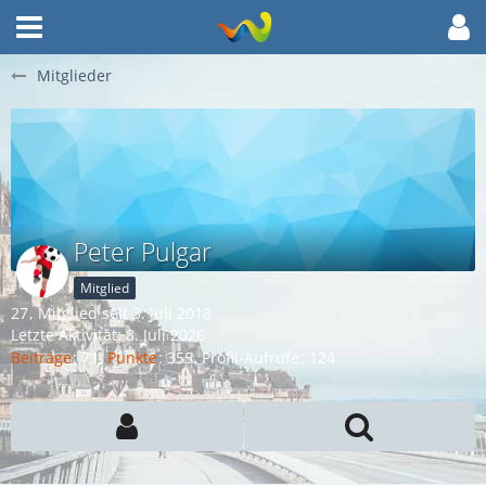
Mitglieder
Peter Pulgar
Mitglied
27
Mitglied seit 3. Juli 2018
Letzte Aktivität:
8. Juli 2026
Beiträge
71
Punkte
355
Profil-Aufrufe
124