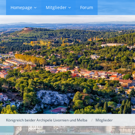
Homepage
Mitglieder
Forum
Königreich beider Archipele Livornien und Melba
Mitglieder