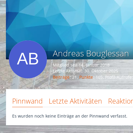
Andreas Bouglessan
Mitglied seit 14. Januar 2018
Letzte Aktivität:
30. Oktober 2025
Beiträge
21
Punkte
105
Profil-Aufrufe
Pinnwand
Letzte Aktivitäten
Reaktio
Es wurden noch keine Einträge an der Pinnwand verfasst.