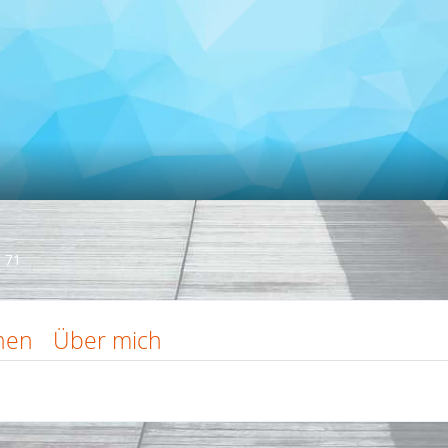
71
nen
Über mich