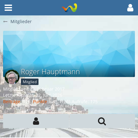
Mitglieder
Roger Hauptmann
Mitglied
Mitglied seit 21. Februar 2017
Letzte Aktivität:
22. Juni 2026
Beiträge
126
Punkte
685
Profil-Aufrufe
175