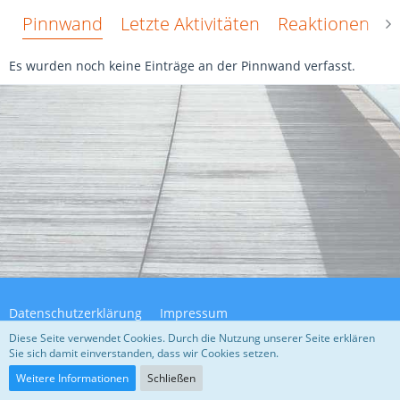
Pinnwand
Letzte Aktivitäten
Reaktionen
Ü
Es wurden noch keine Einträge an der Pinnwand verfasst.
Datenschutzerklärung
Impressum
Diese Seite verwendet Cookies. Durch die Nutzung unserer Seite erklären
Sie sich damit einverstanden, dass wir Cookies setzen.
Community-Software:
WoltLab Suite™ 5.4.32
Weitere Informationen
Schließen