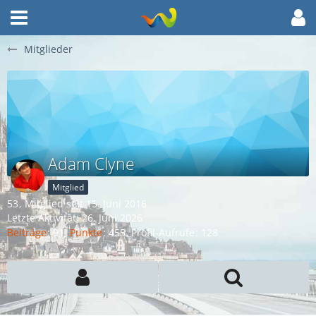
Mitglieder
Adam Clyne
Mitglied
53
Mitglied seit 15. Juni 2016
Letzte Aktivität:
26. Juni 2026
Beiträge
91
Punkte
455
Profil-Aufrufe
128