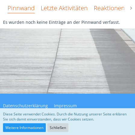
Pinnwand
Letzte Aktivitäten
Reaktionen
Ü
Es wurden noch keine Einträge an der Pinnwand verfasst.
Datenschutzerklärung
Impressum
Diese Seite verwendet Cookies. Durch die Nutzung unserer Seite erklären
Sie sich damit einverstanden, dass wir Cookies setzen.
Community-Software:
WoltLab Suite™ 5.4.32
Weitere Informationen
Schließen