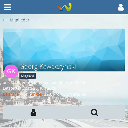
Mitglieder
Georg Kawaczynski
Mitglied
aus St. Etienne
Mitglied seit 30. April 2016
Letzte Aktivität:
26. Juli 2026
Beiträge
75
Punkte
390
Profil-Aufrufe
96