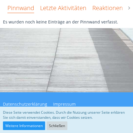
Pinnwand
Letzte Aktivitäten
Reaktionen
Ü
Es wurden noch keine Einträge an der Pinnwand verfasst.
Datenschutzerklärung
Impressum
Diese Seite verwendet Cookies. Durch die Nutzung unserer Seite erklären
Sie sich damit einverstanden, dass wir Cookies setzen.
Community-Software:
WoltLab Suite™ 5.4.32
Weitere Informationen
Schließen